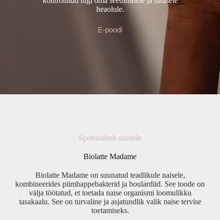
kontrollitud tugi oma seedimisele ja üldisele
heaolule.
E-poodi
Slide 3 of 4
Spetsiaalselt naistele
Biolatte Madame
 mis
Biolatte Madame on suunatud teadlikule naisele,
Pii
brit
kombineerides piimhappebakterid ja boulardiid. See toode on
välja töötatud, et toetada naise organismi loomulikku
d
tasakaalu. See on turvaline ja asjatundlik valik naise tervise
O
esse
toetamiseks.
v