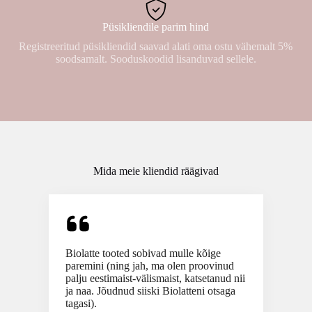
Püsikliendile parim hind
Registreeritud püsikliendid saavad alati oma ostu vähemalt 5%
soodsamalt. Sooduskoodid lisanduvad sellele.
Mida meie kliendid räägivad
Biolatte tooted sobivad mulle kõige
paremini (ning jah, ma olen proovinud
palju eestimaist-välismaist, katsetanud nii
ja naa. Jõudnud siiski Biolatteni otsaga
tagasi).