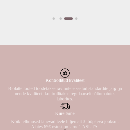
Kontrollitud kvaliteet
Biolatte tooted toodetakse ravimitele seatud standardite järgi ja
nende kvaliteeti kontrollitakse regulaarselt sõltumatutes
laborites.
Kiire tarne
Kõik tellimused lähevad teele hiljemalt 3 tööpäeva jooksul.
Alates 65€ ostust on tarne TASUTA.