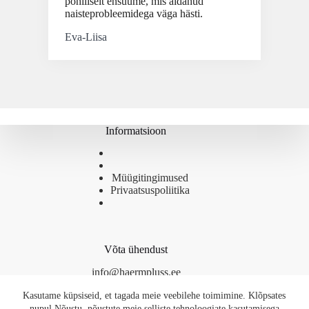
põhiliselt ensüüme, mis aidanud
naisteprobleemidega väga hästi.
Eva-Liisa
Informatsioon
Müügitingimused
Privaatsuspoliitika
Võta ühendust
info@haermpluss.ee
Kasutame küpsiseid, et tagada meie veebilehe toimimine. Klõpsates
nupul Nõustu, nõustute meie selliste tehnoloogiate kasutamisega