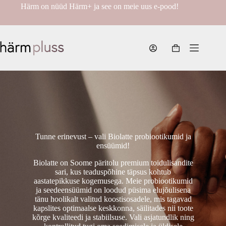
Skip
Härm on nüüd Härm+ ja see on meie uus e-pood!
to
content
Shopping
cart
Tunne erinevust – vali Biolatte probiootikumid ja
ensüümid!
Biolatte on Soome päritolu premium toidulisandite
sari, kus teaduspõhine täpsus kohtub
aastatepikkuse kogemusega. Meie probiootikumid
ja seedeensüümid on loodud püsima elujõulisena
tänu hoolikalt valitud koostisosadele, mis tagavad
kapslites optimaalse keskkonna, säilitades nii toote
kõrge kvaliteedi ja stabiilsuse. Vali asjatundlik ning