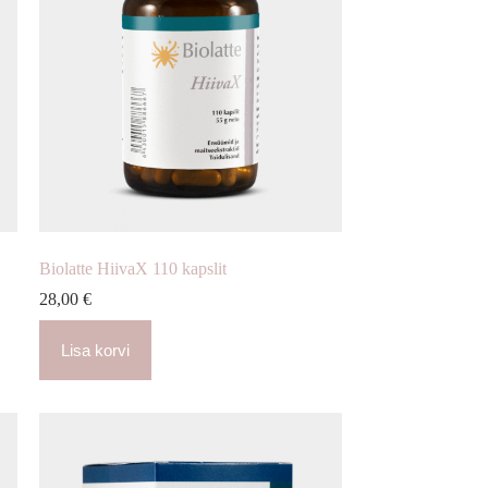
Biolatte HiivaX 110 kapslit
28,00
€
Lisa korvi