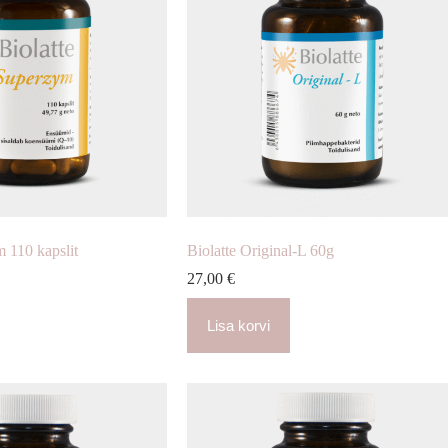
m 110 kapslit
Biolatte Original-L 60g
27,00
€
Lisa korvi