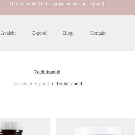
Härm on nüüd Härm+ ja see on meie uus e-pood!
Avaleht
E-pood
Blogi
Kontakt
Toidulisandid
Avaleht
E-pood
Toidulisandid