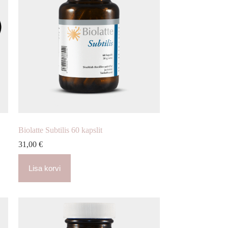
Biolatte Subtilis 60 kapslit
31,00
€
Lisa korvi