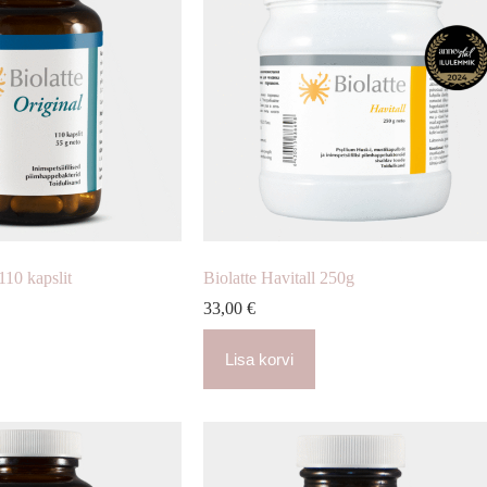
110 kapslit
Biolatte Havitall 250g
33,00
€
Lisa korvi