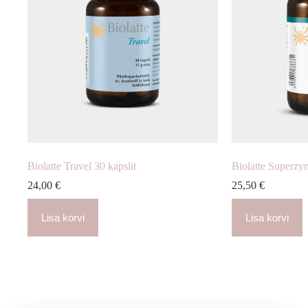
Biolatte Travel 30 kapslit
Biolatte Superzym
24,00
€
25,50
€
Lisa korvi
Lisa korvi