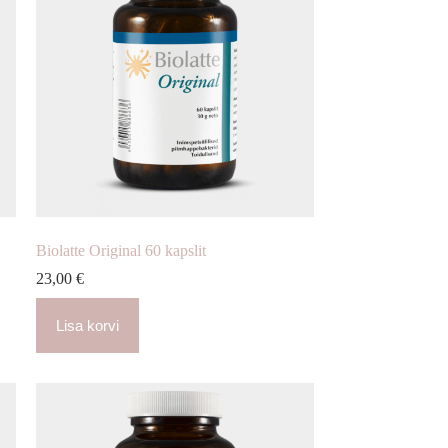
Biolatte Original 60 kapslit
23,00
€
Lisa korvi