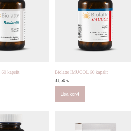
 60 kapslit
Biolatte IMUCOL 60 kapslit
31,50
€
Lisa korvi