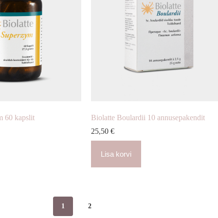
 60 kapslit
Biolatte Boulardii 10 annusepakendit
25,50
€
Lisa korvi
1
2