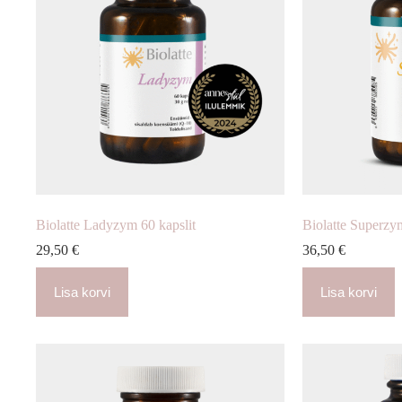
Biolatte Ladyzym 60 kapslit
Biolatte Superzy
29,50
€
36,50
€
Lisa korvi
Lisa korvi