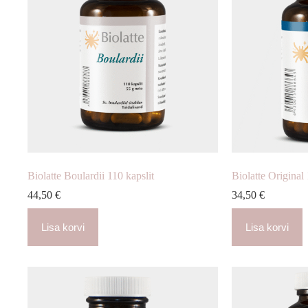
Biolatte Boulardii 110 kapslit
Biolatte Original 
44,50
€
34,50
€
Lisa korvi
Lisa korvi