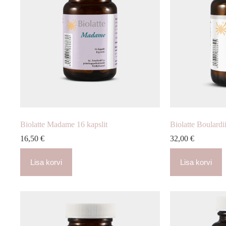
Biolatte Madame 16 kapslit
Biolatte Boulardii
16,50
€
32,00
€
Lisa korvi
Lisa korvi